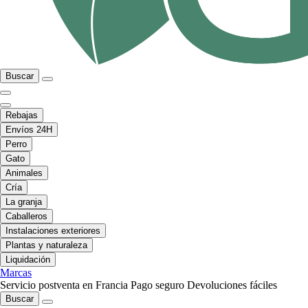
Buscar
Rebajas
Envíos 24H
Perro
Gato
Animales
Cría
La granja
Caballeros
Instalaciones exteriores
Plantas y naturaleza
Liquidación
Marcas
Servicio postventa en Francia
Pago seguro
Devoluciones fáciles
Buscar