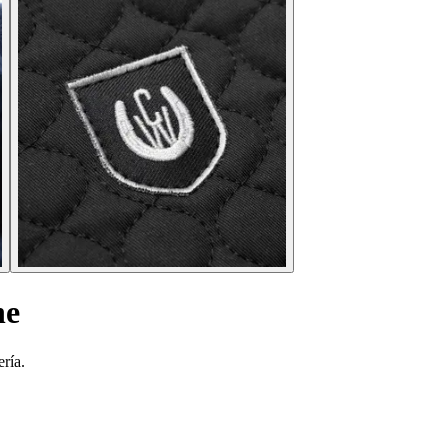
he
ría.