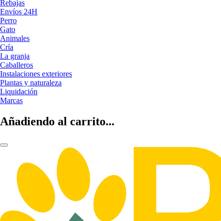
Rebajas
Envíos 24H
Perro
Gato
Animales
Cría
La granja
Caballeros
Instalaciones exteriores
Plantas y naturaleza
Liquidación
Marcas
Añadiendo al carrito...