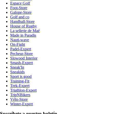
Espace Golf
Foot-Store
Galope-Store
Golf and co
Handball-Store
House of Rugby
La sellerie de Maé
Made in Paradis
Nauti-wave
On-Fight
Padel-Expert
Pecheur-Store
Slowood Interior
Smash-Expert
Sneak'In
Sneakids
Sport is good
Training-Fit
Trek-Expert
Triathlon-Expert
TripNBikers
Vélo-Store
Winter-Expert
Suscríbete a nuestro boletín