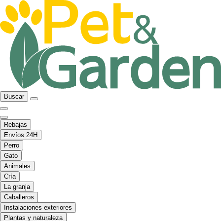
Buscar
Rebajas
Envíos 24H
Perro
Gato
Animales
Cría
La granja
Caballeros
Instalaciones exteriores
Plantas y naturaleza