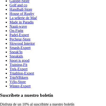
Galope-Store
Golf and co
Handball-Store
House of Rugby
La sellerie de Maé
Made in Paradis
Nauti-wave
On-Fight
Padel-Expert
Pecheur-Store
Slowood Interior
Smash-Expert
Sneak'In
Sneakids
Sport is good
Training-Fit
Trek-Expert
Triathlon-Expert
TripNBikers
Vélo-Store
Winter-Expert
Suscríbete a nuestro boletín
Disfruta de un 10% al suscribirte a nuestro boletín