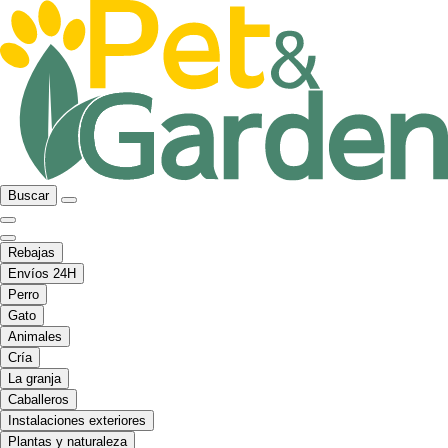
Buscar
Rebajas
Envíos 24H
Perro
Gato
Animales
Cría
La granja
Caballeros
Instalaciones exteriores
Plantas y naturaleza