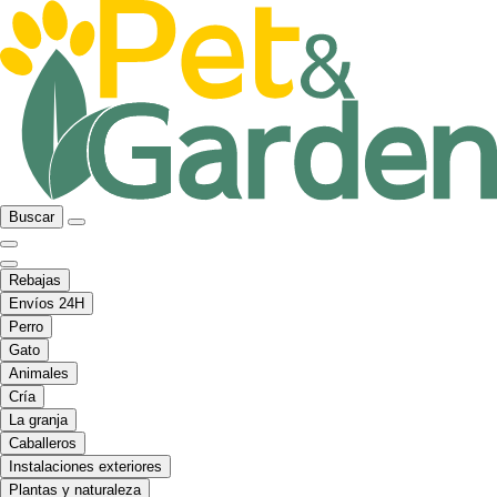
Buscar
Rebajas
Envíos 24H
Perro
Gato
Animales
Cría
La granja
Caballeros
Instalaciones exteriores
Plantas y naturaleza