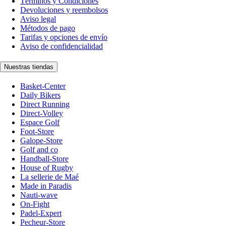
Términos y Condiciones
Devoluciones y reembolsos
Aviso legal
Métodos de pago
Tarifas y opciones de envío
Aviso de confidencialidad
Nuestras tiendas
Basket-Center
Daily Bikers
Direct Running
Direct-Volley
Espace Golf
Foot-Store
Galope-Store
Golf and co
Handball-Store
House of Rugby
La sellerie de Maé
Made in Paradis
Nauti-wave
On-Fight
Padel-Expert
Pecheur-Store