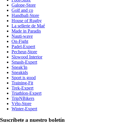
Galope-Store
Golf and co
Handball-Store
House of Rugby
La sellerie de Maé
Made in Paradis
Nauti-wave
On-Fight
Padel-Expert
Pecheur-Store
Slowood Interior
Smash-Expert
Sneak'In
Sneakids
Sport is good
Training-Fit
Trek-Expert
Triathlon-Expert
TripNBikers
Vélo-Store
Winter-Expert
Suscríbete a nuestro boletín