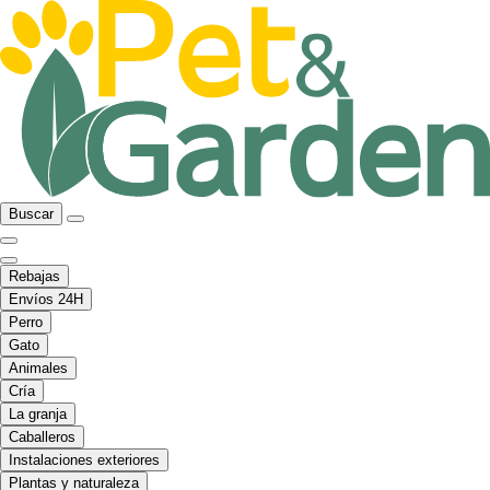
Buscar
Rebajas
Envíos 24H
Perro
Gato
Animales
Cría
La granja
Caballeros
Instalaciones exteriores
Plantas y naturaleza