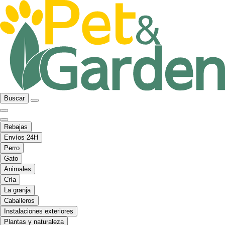
Buscar
Rebajas
Envíos 24H
Perro
Gato
Animales
Cría
La granja
Caballeros
Instalaciones exteriores
Plantas y naturaleza