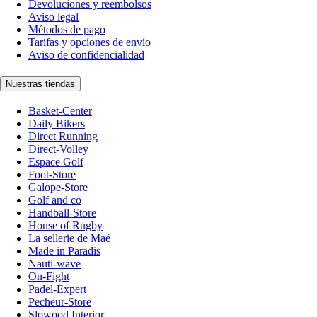
Devoluciones y reembolsos
Aviso legal
Métodos de pago
Tarifas y opciones de envío
Aviso de confidencialidad
Nuestras tiendas
Basket-Center
Daily Bikers
Direct Running
Direct-Volley
Espace Golf
Foot-Store
Galope-Store
Golf and co
Handball-Store
House of Rugby
La sellerie de Maé
Made in Paradis
Nauti-wave
On-Fight
Padel-Expert
Pecheur-Store
Slowood Interior