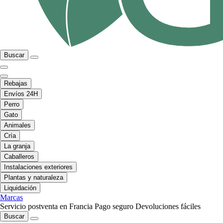
Buscar
Rebajas
Envíos 24H
Perro
Gato
Animales
Cría
La granja
Caballeros
Instalaciones exteriores
Plantas y naturaleza
Liquidación
Marcas
Servicio postventa en Francia
Pago seguro
Devoluciones fáciles
Buscar