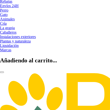
Rebajas
Envíos 24H
Perro
Gato
Animales
Cría
La granja
Caballeros
Instalaciones exteriores
Plantas y naturaleza
Liquidación
Marcas
Añadiendo al carrito...