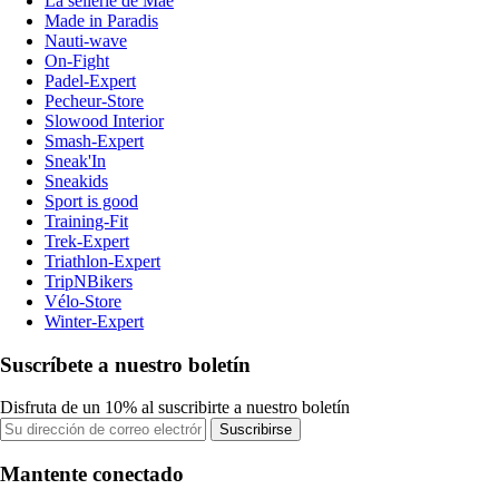
La sellerie de Maé
Made in Paradis
Nauti-wave
On-Fight
Padel-Expert
Pecheur-Store
Slowood Interior
Smash-Expert
Sneak'In
Sneakids
Sport is good
Training-Fit
Trek-Expert
Triathlon-Expert
TripNBikers
Vélo-Store
Winter-Expert
Suscríbete a nuestro boletín
Disfruta de un 10% al suscribirte a nuestro boletín
Suscribirse
Mantente conectado