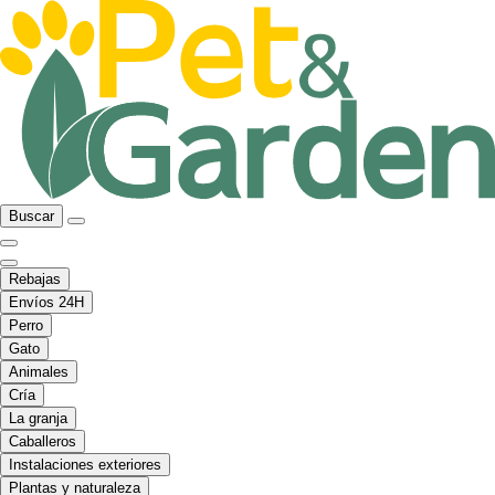
Buscar
Rebajas
Envíos 24H
Perro
Gato
Animales
Cría
La granja
Caballeros
Instalaciones exteriores
Plantas y naturaleza