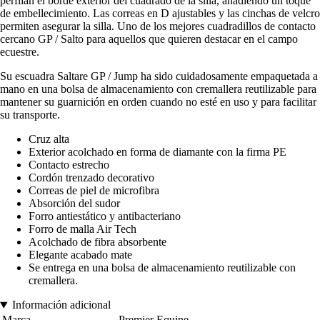
perfilan el borde exterior del cuadrado de la silla, añadiendo un toque
de embellecimiento. Las correas en D ajustables y las cinchas de velcro
permiten asegurar la silla. Uno de los mejores cuadradillos de contacto
cercano GP / Salto para aquellos que quieren destacar en el campo
ecuestre.
Su escuadra Saltare GP / Jump ha sido cuidadosamente empaquetada a
mano en una bolsa de almacenamiento con cremallera reutilizable para
mantener su guarnición en orden cuando no esté en uso y para facilitar
su transporte.
Cruz alta
Exterior acolchado en forma de diamante con la firma PE
Contacto estrecho
Cordón trenzado decorativo
Correas de piel de microfibra
Absorción del sudor
Forro antiestático y antibacteriano
Forro de malla Air Tech
Acolchado de fibra absorbente
Elegante acabado mate
Se entrega en una bolsa de almacenamiento reutilizable con
cremallera.
Información adicional
Marca
Premier Equine