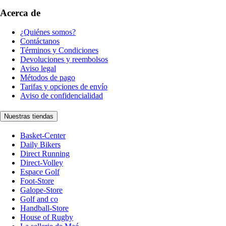
Acerca de
¿Quiénes somos?
Contáctanos
Términos y Condiciones
Devoluciones y reembolsos
Aviso legal
Métodos de pago
Tarifas y opciones de envío
Aviso de confidencialidad
Nuestras tiendas
Basket-Center
Daily Bikers
Direct Running
Direct-Volley
Espace Golf
Foot-Store
Galope-Store
Golf and co
Handball-Store
House of Rugby