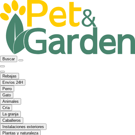
Buscar
Rebajas
Envíos 24H
Perro
Gato
Animales
Cría
La granja
Caballeros
Instalaciones exteriores
Plantas y naturaleza