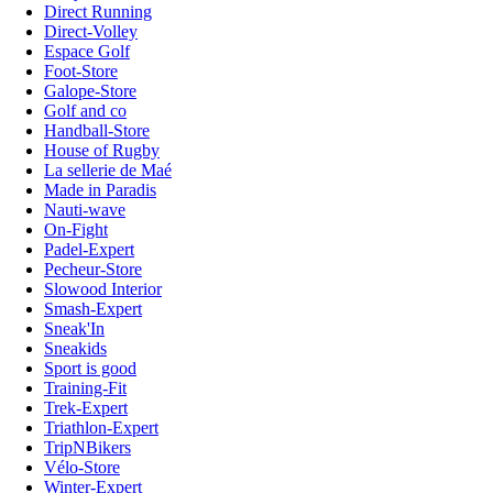
Direct Running
Direct-Volley
Espace Golf
Foot-Store
Galope-Store
Golf and co
Handball-Store
House of Rugby
La sellerie de Maé
Made in Paradis
Nauti-wave
On-Fight
Padel-Expert
Pecheur-Store
Slowood Interior
Smash-Expert
Sneak'In
Sneakids
Sport is good
Training-Fit
Trek-Expert
Triathlon-Expert
TripNBikers
Vélo-Store
Winter-Expert