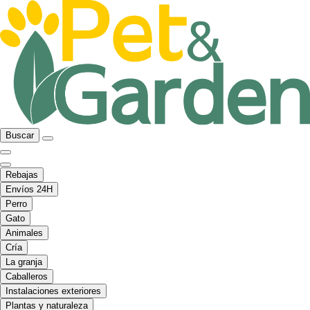
Buscar
Rebajas
Envíos 24H
Perro
Gato
Animales
Cría
La granja
Caballeros
Instalaciones exteriores
Plantas y naturaleza