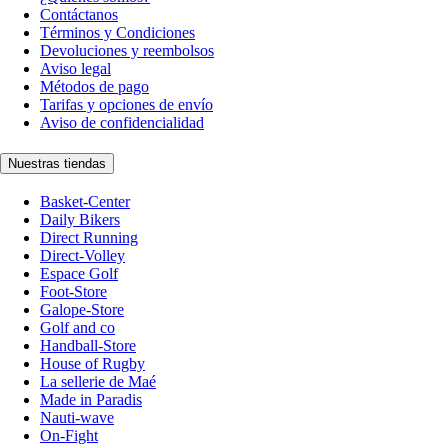
Contáctanos
Términos y Condiciones
Devoluciones y reembolsos
Aviso legal
Métodos de pago
Tarifas y opciones de envío
Aviso de confidencialidad
Nuestras tiendas
Basket-Center
Daily Bikers
Direct Running
Direct-Volley
Espace Golf
Foot-Store
Galope-Store
Golf and co
Handball-Store
House of Rugby
La sellerie de Maé
Made in Paradis
Nauti-wave
On-Fight