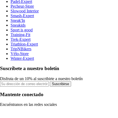
Padel-Expert
Pecheur-Store
Slowood Interior
Smash-Expert
Sneak'In
Sneakids
Sport is good
Training-Fit
Trek-Expert
Triathlon-Expert
TripNBikers
Vélo-Store
Winter-Expert
Suscríbete a nuestro boletín
Disfruta de un 10% al suscribirte a nuestro boletín
Suscribirse
Mantente conectado
Encuéntranos en las redes sociales