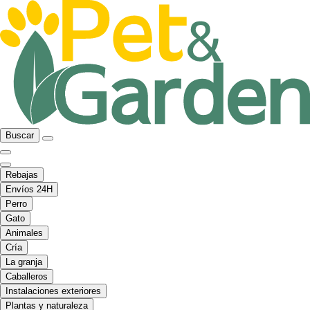
Buscar
Rebajas
Envíos 24H
Perro
Gato
Animales
Cría
La granja
Caballeros
Instalaciones exteriores
Plantas y naturaleza