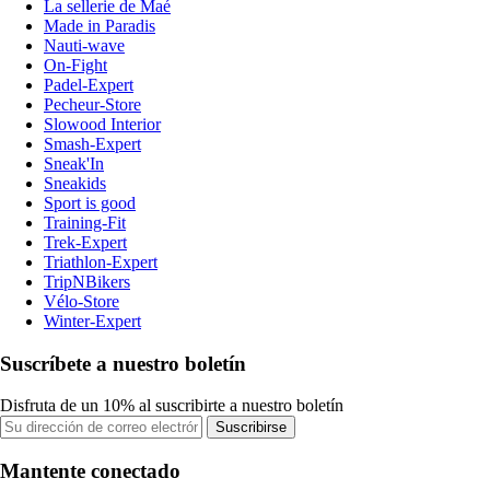
La sellerie de Maé
Made in Paradis
Nauti-wave
On-Fight
Padel-Expert
Pecheur-Store
Slowood Interior
Smash-Expert
Sneak'In
Sneakids
Sport is good
Training-Fit
Trek-Expert
Triathlon-Expert
TripNBikers
Vélo-Store
Winter-Expert
Suscríbete a nuestro boletín
Disfruta de un 10% al suscribirte a nuestro boletín
Suscribirse
Mantente conectado