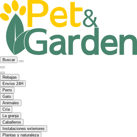
Buscar
Rebajas
Envíos 24H
Perro
Gato
Animales
Cría
La granja
Caballeros
Instalaciones exteriores
Plantas y naturaleza