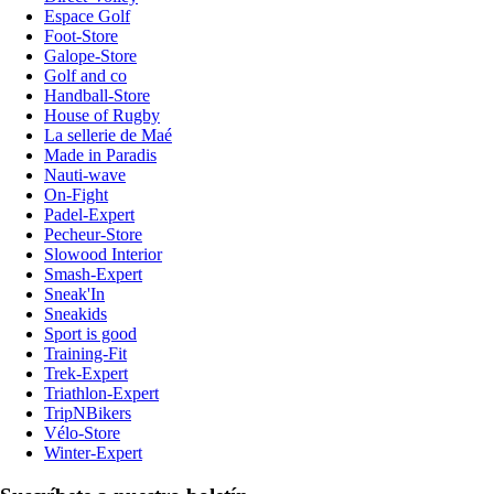
Espace Golf
Foot-Store
Galope-Store
Golf and co
Handball-Store
House of Rugby
La sellerie de Maé
Made in Paradis
Nauti-wave
On-Fight
Padel-Expert
Pecheur-Store
Slowood Interior
Smash-Expert
Sneak'In
Sneakids
Sport is good
Training-Fit
Trek-Expert
Triathlon-Expert
TripNBikers
Vélo-Store
Winter-Expert