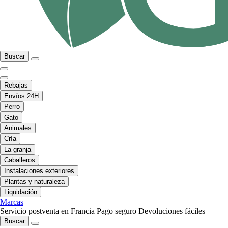
Buscar
Rebajas
Envíos 24H
Perro
Gato
Animales
Cría
La granja
Caballeros
Instalaciones exteriores
Plantas y naturaleza
Liquidación
Marcas
Servicio postventa en Francia
Pago seguro
Devoluciones fáciles
Buscar