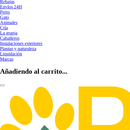
Rebajas
Envíos 24H
Perro
Gato
Animales
Cría
La granja
Caballeros
Instalaciones exteriores
Plantas y naturaleza
Liquidación
Marcas
Añadiendo al carrito...