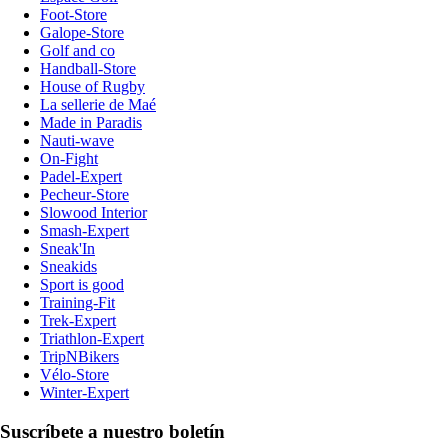
Foot-Store
Galope-Store
Golf and co
Handball-Store
House of Rugby
La sellerie de Maé
Made in Paradis
Nauti-wave
On-Fight
Padel-Expert
Pecheur-Store
Slowood Interior
Smash-Expert
Sneak'In
Sneakids
Sport is good
Training-Fit
Trek-Expert
Triathlon-Expert
TripNBikers
Vélo-Store
Winter-Expert
Suscríbete a nuestro boletín