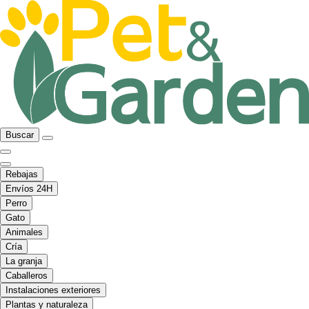
Buscar
Rebajas
Envíos 24H
Perro
Gato
Animales
Cría
La granja
Caballeros
Instalaciones exteriores
Plantas y naturaleza