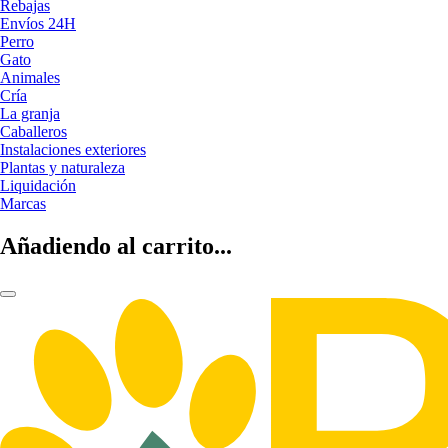
Rebajas
Envíos 24H
Perro
Gato
Animales
Cría
La granja
Caballeros
Instalaciones exteriores
Plantas y naturaleza
Liquidación
Marcas
Añadiendo al carrito...