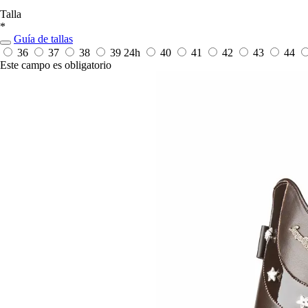
Talla
*
Guía de tallas
36
37
38
39
24h
40
41
42
43
44
Este campo es obligatorio