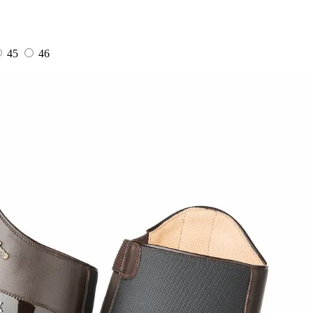
45
46