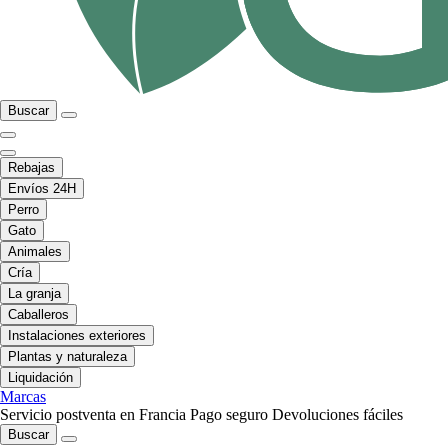
Buscar
Rebajas
Envíos 24H
Perro
Gato
Animales
Cría
La granja
Caballeros
Instalaciones exteriores
Plantas y naturaleza
Liquidación
Marcas
Servicio postventa en Francia
Pago seguro
Devoluciones fáciles
Buscar