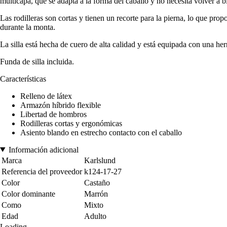
multicapa, que se adapta a la forma del caballo y no necesita volver a b
Las rodilleras son cortas y tienen un recorte para la pierna, lo que p
durante la monta.
La silla está hecha de cuero de alta calidad y está equipada con una h
Funda de silla incluida.
Características
Relleno de látex
Armazón híbrido flexible
Libertad de hombros
Rodilleras cortas y ergonómicas
Asiento blando en estrecho contacto con el caballo
Información adicional
Marca
Karlslund
Referencia del proveedor
k124-17-27
Color
Castaño
Color dominante
Marrón
Como
Mixto
Edad
Adulto
Loading...