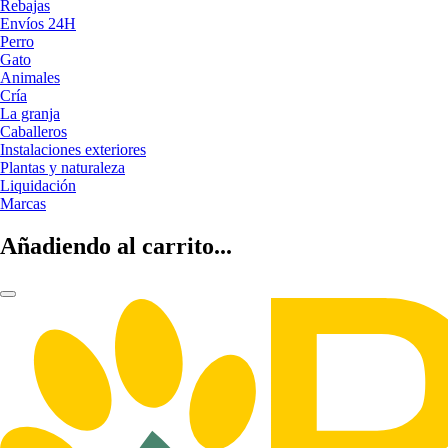
Rebajas
Envíos 24H
Perro
Gato
Animales
Cría
La granja
Caballeros
Instalaciones exteriores
Plantas y naturaleza
Liquidación
Marcas
Añadiendo al carrito...