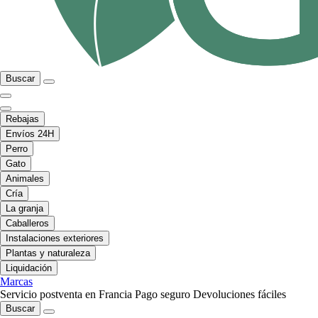
Buscar
Rebajas
Envíos 24H
Perro
Gato
Animales
Cría
La granja
Caballeros
Instalaciones exteriores
Plantas y naturaleza
Liquidación
Marcas
Servicio postventa en Francia
Pago seguro
Devoluciones fáciles
Buscar