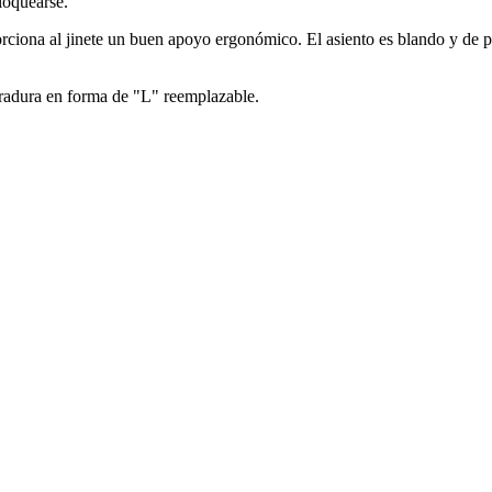
loquearse.
roporciona al jinete un buen apoyo ergonómico. El asiento es blando y d
erradura en forma de "L" reemplazable.