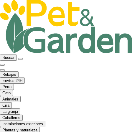
Buscar
Rebajas
Envíos 24H
Perro
Gato
Animales
Cría
La granja
Caballeros
Instalaciones exteriores
Plantas y naturaleza