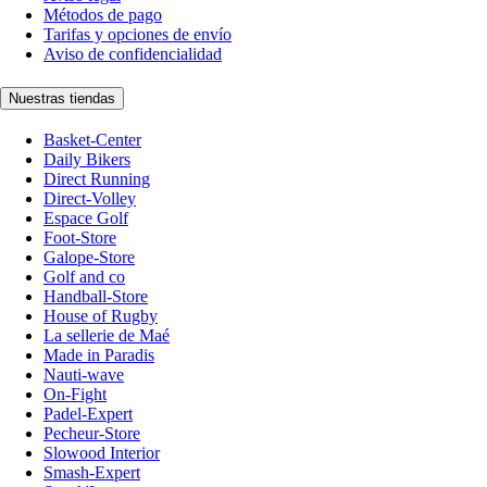
Métodos de pago
Tarifas y opciones de envío
Aviso de confidencialidad
Nuestras tiendas
Basket-Center
Daily Bikers
Direct Running
Direct-Volley
Espace Golf
Foot-Store
Galope-Store
Golf and co
Handball-Store
House of Rugby
La sellerie de Maé
Made in Paradis
Nauti-wave
On-Fight
Padel-Expert
Pecheur-Store
Slowood Interior
Smash-Expert