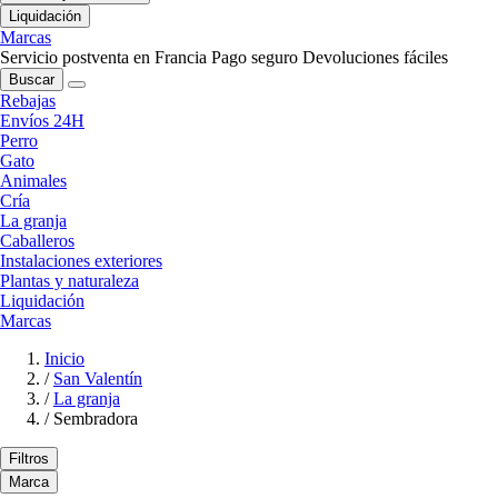
Liquidación
Marcas
Servicio postventa en Francia
Pago seguro
Devoluciones fáciles
Buscar
Rebajas
Envíos 24H
Perro
Gato
Animales
Cría
La granja
Caballeros
Instalaciones exteriores
Plantas y naturaleza
Liquidación
Marcas
Inicio
/
San Valentín
/
La granja
/
Sembradora
Filtros
Marca