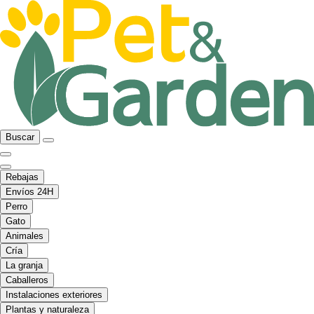
Buscar
Rebajas
Envíos 24H
Perro
Gato
Animales
Cría
La granja
Caballeros
Instalaciones exteriores
Plantas y naturaleza