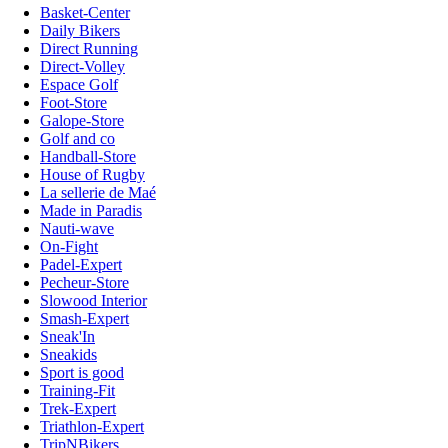
Basket-Center
Daily Bikers
Direct Running
Direct-Volley
Espace Golf
Foot-Store
Galope-Store
Golf and co
Handball-Store
House of Rugby
La sellerie de Maé
Made in Paradis
Nauti-wave
On-Fight
Padel-Expert
Pecheur-Store
Slowood Interior
Smash-Expert
Sneak'In
Sneakids
Sport is good
Training-Fit
Trek-Expert
Triathlon-Expert
TripNBikers