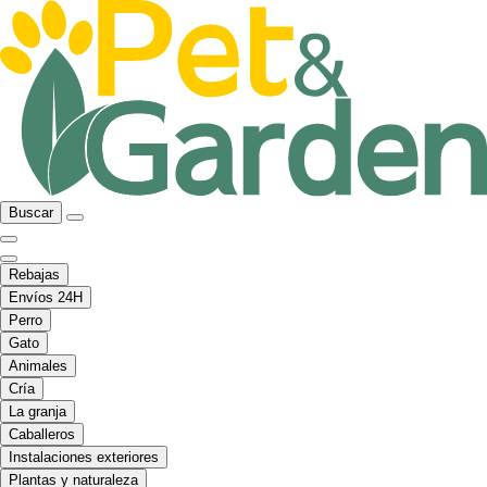
Buscar
Rebajas
Envíos 24H
Perro
Gato
Animales
Cría
La granja
Caballeros
Instalaciones exteriores
Plantas y naturaleza