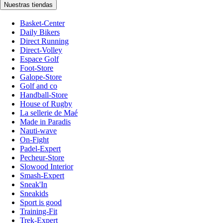
Nuestras tiendas
Basket-Center
Daily Bikers
Direct Running
Direct-Volley
Espace Golf
Foot-Store
Galope-Store
Golf and co
Handball-Store
House of Rugby
La sellerie de Maé
Made in Paradis
Nauti-wave
On-Fight
Padel-Expert
Pecheur-Store
Slowood Interior
Smash-Expert
Sneak'In
Sneakids
Sport is good
Training-Fit
Trek-Expert