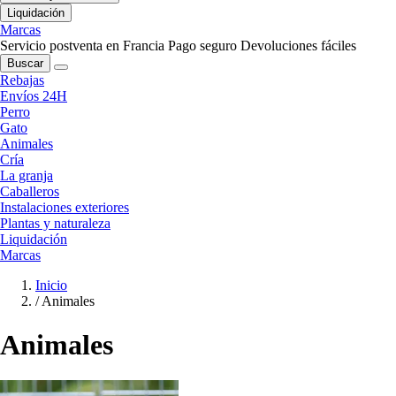
Liquidación
Marcas
Servicio postventa en Francia
Pago seguro
Devoluciones fáciles
Buscar
Rebajas
Envíos 24H
Perro
Gato
Animales
Cría
La granja
Caballeros
Instalaciones exteriores
Plantas y naturaleza
Liquidación
Marcas
Inicio
/
Animales
Animales