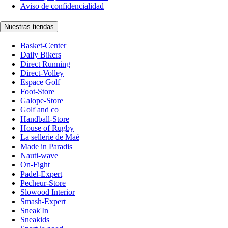
Aviso de confidencialidad
Nuestras tiendas
Basket-Center
Daily Bikers
Direct Running
Direct-Volley
Espace Golf
Foot-Store
Galope-Store
Golf and co
Handball-Store
House of Rugby
La sellerie de Maé
Made in Paradis
Nauti-wave
On-Fight
Padel-Expert
Pecheur-Store
Slowood Interior
Smash-Expert
Sneak'In
Sneakids