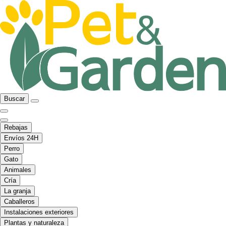
Buscar
Rebajas
Envíos 24H
Perro
Gato
Animales
Cría
La granja
Caballeros
Instalaciones exteriores
Plantas y naturaleza