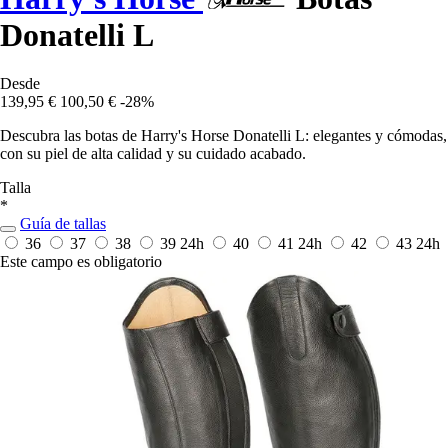
Donatelli L
Desde
139,95 €
100,50 €
-28%
Descubra las botas de Harry's Horse Donatelli L: elegantes y cómodas,
con su piel de alta calidad y su cuidado acabado.
Talla
*
Guía de tallas
36
37
38
39
24h
40
41
24h
42
43
24h
Este campo es obligatorio