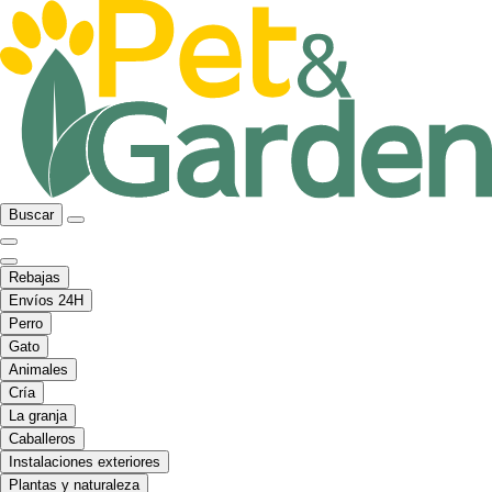
Buscar
Rebajas
Envíos 24H
Perro
Gato
Animales
Cría
La granja
Caballeros
Instalaciones exteriores
Plantas y naturaleza