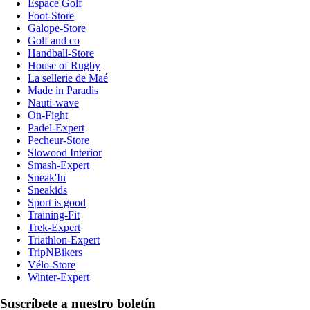
Espace Golf
Foot-Store
Galope-Store
Golf and co
Handball-Store
House of Rugby
La sellerie de Maé
Made in Paradis
Nauti-wave
On-Fight
Padel-Expert
Pecheur-Store
Slowood Interior
Smash-Expert
Sneak'In
Sneakids
Sport is good
Training-Fit
Trek-Expert
Triathlon-Expert
TripNBikers
Vélo-Store
Winter-Expert
Suscríbete a nuestro boletín