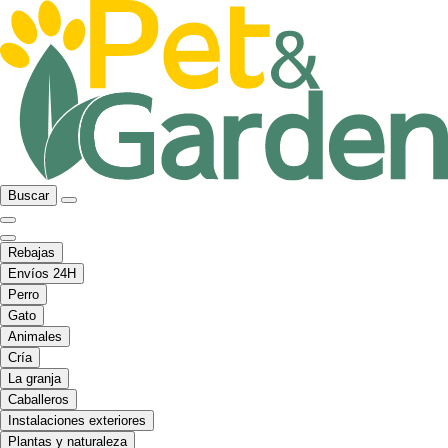
Buscar
Rebajas
Envíos 24H
Perro
Gato
Animales
Cría
La granja
Caballeros
Instalaciones exteriores
Plantas y naturaleza