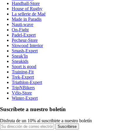
Handball-Store
House of Rugby
La sellerie de Maé
Made in Paradis
Nauti-wave
On-Fight
Padel-Expert
Pecheur-Store
Slowood Interior
Smash-Expert
Sneak'In
Sneakids
Sport is good
Training-Fit
Trek-Expert
Triathlon-Expert
TripNBikers
Vélo-Store
Winter-Expert
Suscríbete a nuestro boletín
Disfruta de un 10% al suscribirte a nuestro boletín
Suscribirse