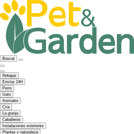
Buscar
Rebajas
Envíos 24H
Perro
Gato
Animales
Cría
La granja
Caballeros
Instalaciones exteriores
Plantas y naturaleza