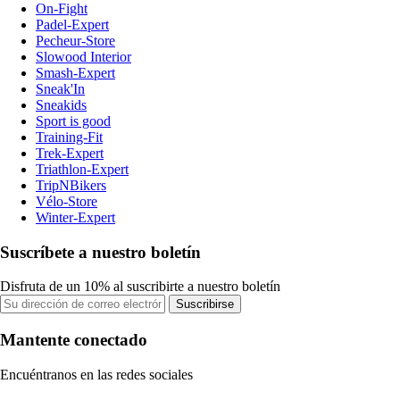
On-Fight
Padel-Expert
Pecheur-Store
Slowood Interior
Smash-Expert
Sneak'In
Sneakids
Sport is good
Training-Fit
Trek-Expert
Triathlon-Expert
TripNBikers
Vélo-Store
Winter-Expert
Suscríbete a nuestro boletín
Disfruta de un 10% al suscribirte a nuestro boletín
Suscribirse
Mantente conectado
Encuéntranos en las redes sociales