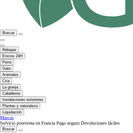
Buscar
Rebajas
Envíos 24H
Perro
Gato
Animales
Cría
La granja
Caballeros
Instalaciones exteriores
Plantas y naturaleza
Liquidación
Marcas
Servicio postventa en Francia
Pago seguro
Devoluciones fáciles
Buscar