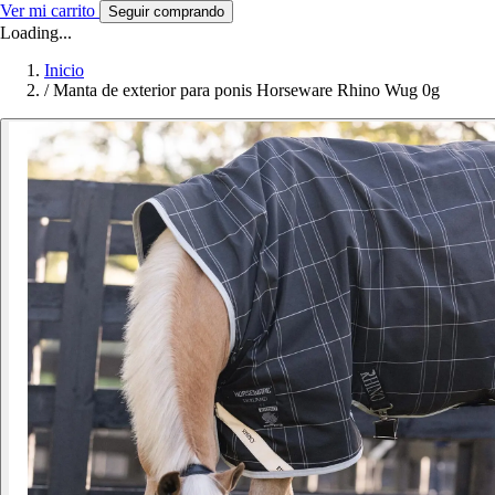
Ver mi carrito
Seguir comprando
Loading...
Inicio
/
Manta de exterior para ponis Horseware Rhino Wug 0g