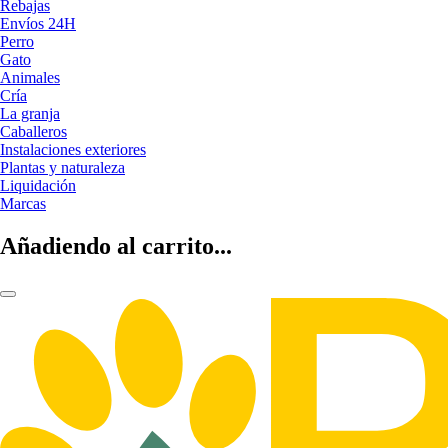
Rebajas
Envíos 24H
Perro
Gato
Animales
Cría
La granja
Caballeros
Instalaciones exteriores
Plantas y naturaleza
Liquidación
Marcas
Añadiendo al carrito...