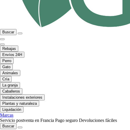
Buscar
Rebajas
Envíos 24H
Perro
Gato
Animales
Cría
La granja
Caballeros
Instalaciones exteriores
Plantas y naturaleza
Liquidación
Marcas
Servicio postventa en Francia
Pago seguro
Devoluciones fáciles
Buscar