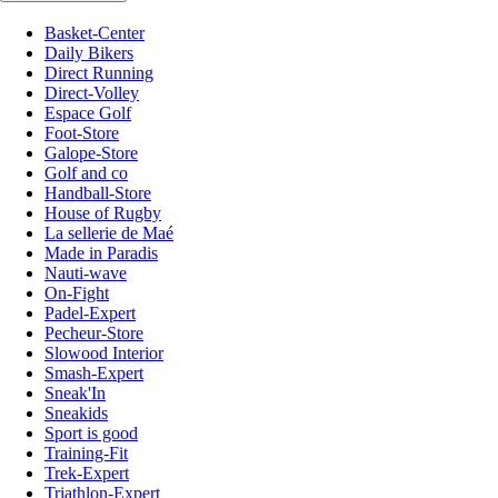
Basket-Center
Daily Bikers
Direct Running
Direct-Volley
Espace Golf
Foot-Store
Galope-Store
Golf and co
Handball-Store
House of Rugby
La sellerie de Maé
Made in Paradis
Nauti-wave
On-Fight
Padel-Expert
Pecheur-Store
Slowood Interior
Smash-Expert
Sneak'In
Sneakids
Sport is good
Training-Fit
Trek-Expert
Triathlon-Expert