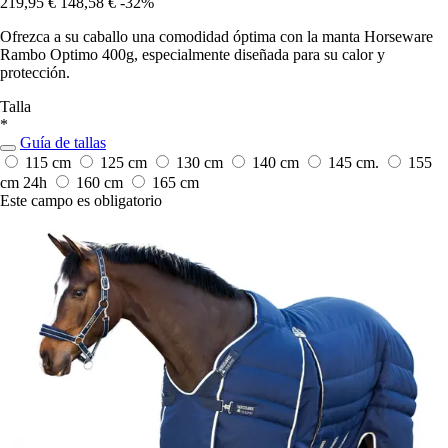
219,95 €
148,58 €
-32%
Ofrezca a su caballo una comodidad óptima con la manta Horseware
Rambo Optimo 400g, especialmente diseñada para su calor y
protección.
Talla
*
Guía de tallas
115 cm
125 cm
130 cm
140 cm
145 cm.
155
cm
24h
160 cm
165 cm
Este campo es obligatorio