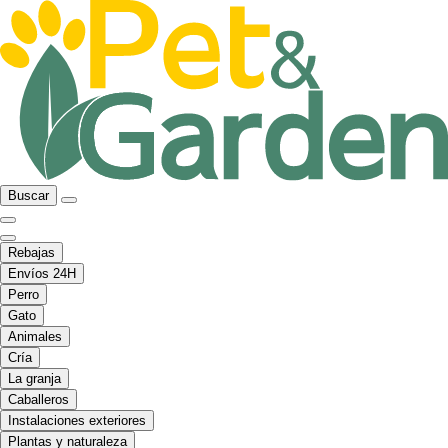
Buscar
Rebajas
Envíos 24H
Perro
Gato
Animales
Cría
La granja
Caballeros
Instalaciones exteriores
Plantas y naturaleza