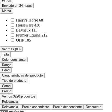
Filtros
Enviado en 24 horas
Marca
Harry's Horse
68
Horseware
430
LeMieux
111
Premier Equine
212
QHP
105
Ver más
(80)
Talla
Color dominante
Rango
Edad
Características del producto
Tipo de producto
Como
Precio
Ver los 3220 productos
Relevancia
Relevancia
Precio ascendente
Precio descendente
Descuento
3220 productos