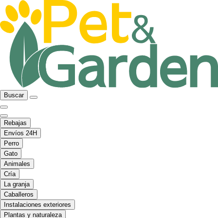
Buscar
Rebajas
Envíos 24H
Perro
Gato
Animales
Cría
La granja
Caballeros
Instalaciones exteriores
Plantas y naturaleza