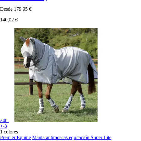
Desde
179,95 €
140,02 €
24h
+-3
1 colores
Premier Equine
Manta antimoscas equitación Super Lite