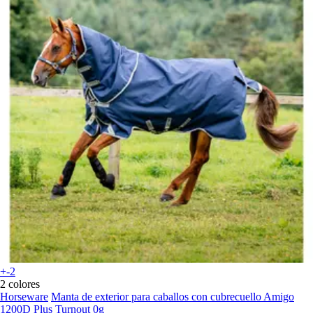
+-2
2 colores
Horseware
Manta de exterior para caballos con cubrecuello Amigo
1200D Plus Turnout 0g