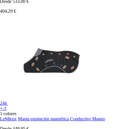
Desde
533,00 €
404,29 €
24h
+-3
1 colores
LeMieux
Manta equitación magnética Conductive Magno
Desde
449,95 €