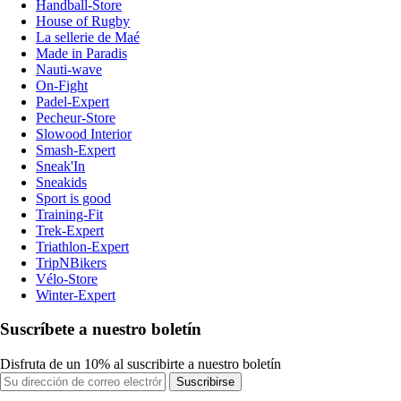
Handball-Store
House of Rugby
La sellerie de Maé
Made in Paradis
Nauti-wave
On-Fight
Padel-Expert
Pecheur-Store
Slowood Interior
Smash-Expert
Sneak'In
Sneakids
Sport is good
Training-Fit
Trek-Expert
Triathlon-Expert
TripNBikers
Vélo-Store
Winter-Expert
Suscríbete a nuestro boletín
Disfruta de un 10% al suscribirte a nuestro boletín
Suscribirse