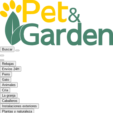
Buscar
Rebajas
Envíos 24H
Perro
Gato
Animales
Cría
La granja
Caballeros
Instalaciones exteriores
Plantas y naturaleza