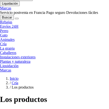
Liquidación
Marcas
Servicio postventa en Francia
Pago seguro
Devoluciones fáciles
Buscar
Rebajas
Envíos 24H
Perro
Gato
Animales
Cría
La granja
Caballeros
Instalaciones exteriores
Plantas y naturaleza
Liquidación
Marcas
Inicio
/
Cría
/
Los productos
Los productos