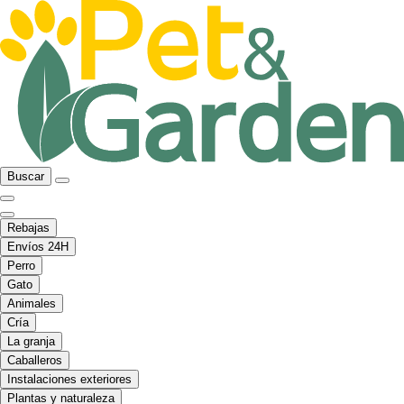
Buscar
Rebajas
Envíos 24H
Perro
Gato
Animales
Cría
La granja
Caballeros
Instalaciones exteriores
Plantas y naturaleza