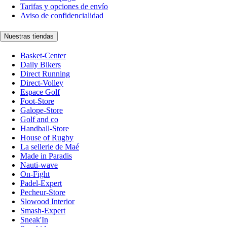
Tarifas y opciones de envío
Aviso de confidencialidad
Nuestras tiendas
Basket-Center
Daily Bikers
Direct Running
Direct-Volley
Espace Golf
Foot-Store
Galope-Store
Golf and co
Handball-Store
House of Rugby
La sellerie de Maé
Made in Paradis
Nauti-wave
On-Fight
Padel-Expert
Pecheur-Store
Slowood Interior
Smash-Expert
Sneak'In