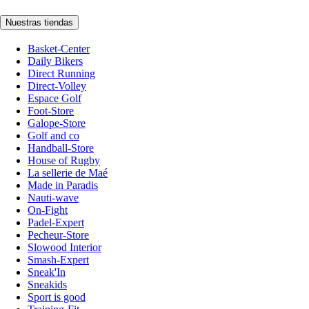
Nuestras tiendas
Basket-Center
Daily Bikers
Direct Running
Direct-Volley
Espace Golf
Foot-Store
Galope-Store
Golf and co
Handball-Store
House of Rugby
La sellerie de Maé
Made in Paradis
Nauti-wave
On-Fight
Padel-Expert
Pecheur-Store
Slowood Interior
Smash-Expert
Sneak'In
Sneakids
Sport is good