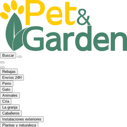
Buscar
Rebajas
Envíos 24H
Perro
Gato
Animales
Cría
La granja
Caballeros
Instalaciones exteriores
Plantas y naturaleza