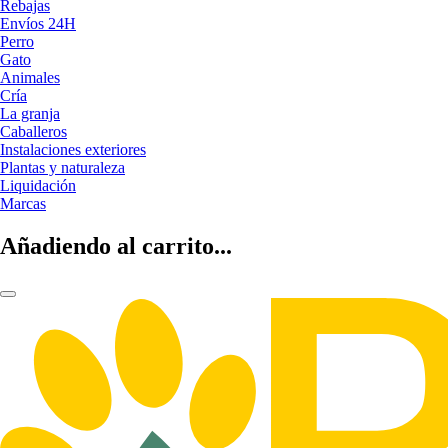
Rebajas
Envíos 24H
Perro
Gato
Animales
Cría
La granja
Caballeros
Instalaciones exteriores
Plantas y naturaleza
Liquidación
Marcas
Añadiendo al carrito...