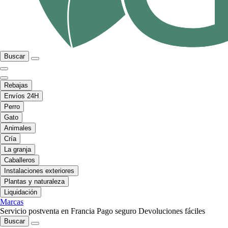
Buscar
Rebajas
Envíos 24H
Perro
Gato
Animales
Cría
La granja
Caballeros
Instalaciones exteriores
Plantas y naturaleza
Liquidación
Marcas
Servicio postventa en Francia
Pago seguro
Devoluciones fáciles
Buscar