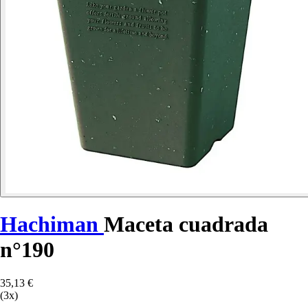
Hachiman
Maceta cuadrada
n°190
35,13 €
(3x)