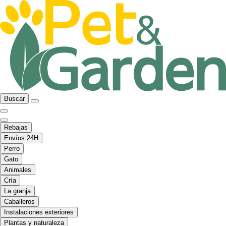
Buscar
Rebajas
Envíos 24H
Perro
Gato
Animales
Cría
La granja
Caballeros
Instalaciones exteriores
Plantas y naturaleza