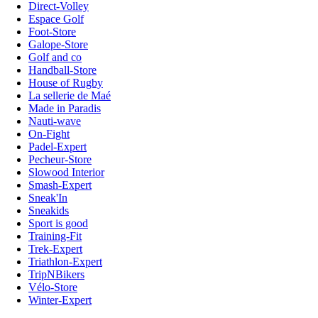
Direct-Volley
Espace Golf
Foot-Store
Galope-Store
Golf and co
Handball-Store
House of Rugby
La sellerie de Maé
Made in Paradis
Nauti-wave
On-Fight
Padel-Expert
Pecheur-Store
Slowood Interior
Smash-Expert
Sneak'In
Sneakids
Sport is good
Training-Fit
Trek-Expert
Triathlon-Expert
TripNBikers
Vélo-Store
Winter-Expert