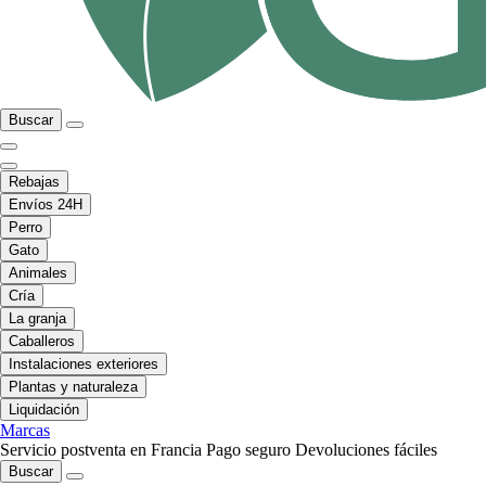
Buscar
Rebajas
Envíos 24H
Perro
Gato
Animales
Cría
La granja
Caballeros
Instalaciones exteriores
Plantas y naturaleza
Liquidación
Marcas
Servicio postventa en Francia
Pago seguro
Devoluciones fáciles
Buscar