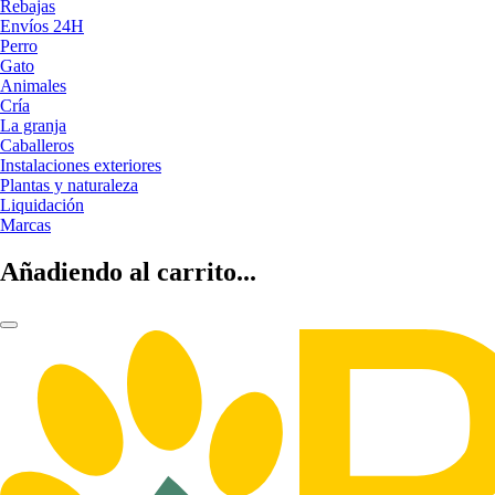
Rebajas
Envíos 24H
Perro
Gato
Animales
Cría
La granja
Caballeros
Instalaciones exteriores
Plantas y naturaleza
Liquidación
Marcas
Añadiendo al carrito...