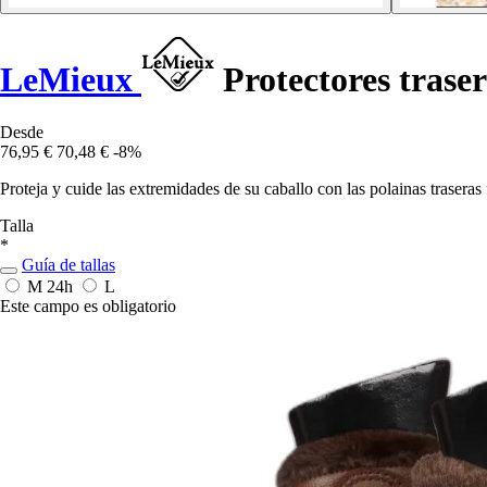
LeMieux
Protectores traser
Desde
76,95 €
70,48 €
-8%
Proteja y cuide las extremidades de su caballo con las polainas traser
Talla
*
Guía de tallas
M
24h
L
Este campo es obligatorio