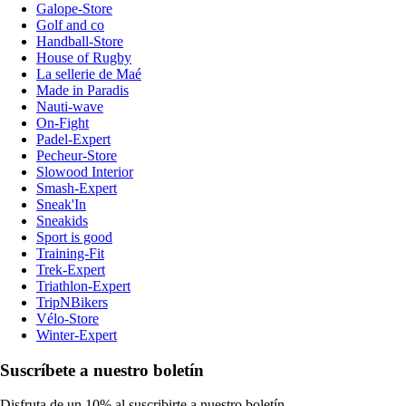
Galope-Store
Golf and co
Handball-Store
House of Rugby
La sellerie de Maé
Made in Paradis
Nauti-wave
On-Fight
Padel-Expert
Pecheur-Store
Slowood Interior
Smash-Expert
Sneak'In
Sneakids
Sport is good
Training-Fit
Trek-Expert
Triathlon-Expert
TripNBikers
Vélo-Store
Winter-Expert
Suscríbete a nuestro boletín
Disfruta de un 10% al suscribirte a nuestro boletín