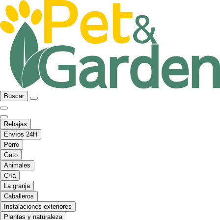
Buscar
Rebajas
Envíos 24H
Perro
Gato
Animales
Cría
La granja
Caballeros
Instalaciones exteriores
Plantas y naturaleza