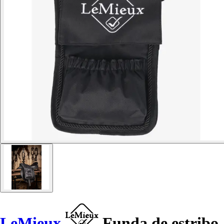
LeMieux
Funda de estribo