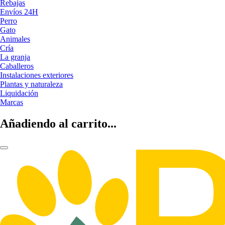
Rebajas
Envíos 24H
Perro
Gato
Animales
Cría
La granja
Caballeros
Instalaciones exteriores
Plantas y naturaleza
Liquidación
Marcas
Añadiendo al carrito...