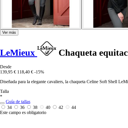
Ver más
LeMieux
Chaqueta equitaci
Desde
139,95 €
118,40 €
-15%
Diseñada para la elegante cavaliers, la chaqueta Celine Soft Shell LeMi
Talla
*
Guía de tallas
34
36
38
40
42
44
Este campo es obligatorio