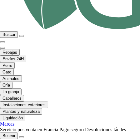
Buscar
Rebajas
Envíos 24H
Perro
Gato
Animales
Cría
La granja
Caballeros
Instalaciones exteriores
Plantas y naturaleza
Liquidación
Marcas
Servicio postventa en Francia
Pago seguro
Devoluciones fáciles
Buscar