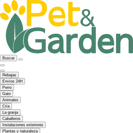
Buscar
Rebajas
Envíos 24H
Perro
Gato
Animales
Cría
La granja
Caballeros
Instalaciones exteriores
Plantas y naturaleza