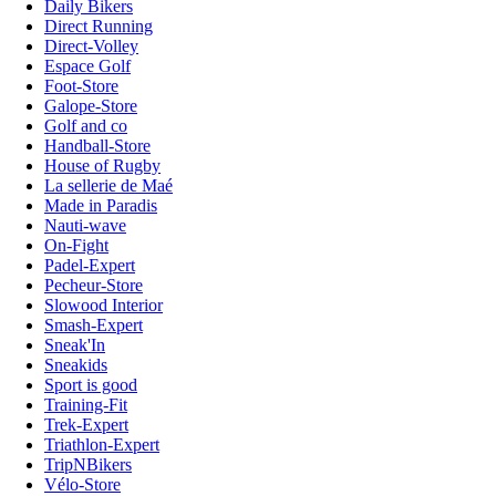
Daily Bikers
Direct Running
Direct-Volley
Espace Golf
Foot-Store
Galope-Store
Golf and co
Handball-Store
House of Rugby
La sellerie de Maé
Made in Paradis
Nauti-wave
On-Fight
Padel-Expert
Pecheur-Store
Slowood Interior
Smash-Expert
Sneak'In
Sneakids
Sport is good
Training-Fit
Trek-Expert
Triathlon-Expert
TripNBikers
Vélo-Store