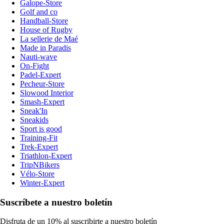
Galope-Store
Golf and co
Handball-Store
House of Rugby
La sellerie de Maé
Made in Paradis
Nauti-wave
On-Fight
Padel-Expert
Pecheur-Store
Slowood Interior
Smash-Expert
Sneak'In
Sneakids
Sport is good
Training-Fit
Trek-Expert
Triathlon-Expert
TripNBikers
Vélo-Store
Winter-Expert
Suscríbete a nuestro boletín
Disfruta de un 10% al suscribirte a nuestro boletín