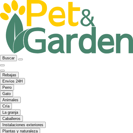
Buscar
Rebajas
Envíos 24H
Perro
Gato
Animales
Cría
La granja
Caballeros
Instalaciones exteriores
Plantas y naturaleza