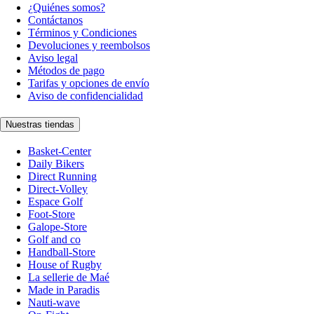
¿Quiénes somos?
Contáctanos
Términos y Condiciones
Devoluciones y reembolsos
Aviso legal
Métodos de pago
Tarifas y opciones de envío
Aviso de confidencialidad
Nuestras tiendas
Basket-Center
Daily Bikers
Direct Running
Direct-Volley
Espace Golf
Foot-Store
Galope-Store
Golf and co
Handball-Store
House of Rugby
La sellerie de Maé
Made in Paradis
Nauti-wave