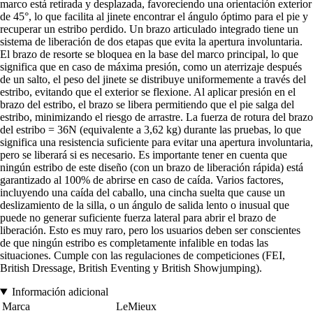
marco está retirada y desplazada, favoreciendo una orientación exterior
de 45°, lo que facilita al jinete encontrar el ángulo óptimo para el pie y
recuperar un estribo perdido. Un brazo articulado integrado tiene un
sistema de liberación de dos etapas que evita la apertura involuntaria.
El brazo de resorte se bloquea en la base del marco principal, lo que
significa que en caso de máxima presión, como un aterrizaje después
de un salto, el peso del jinete se distribuye uniformemente a través del
estribo, evitando que el exterior se flexione. Al aplicar presión en el
brazo del estribo, el brazo se libera permitiendo que el pie salga del
estribo, minimizando el riesgo de arrastre. La fuerza de rotura del brazo
del estribo = 36N (equivalente a 3,62 kg) durante las pruebas, lo que
significa una resistencia suficiente para evitar una apertura involuntaria,
pero se liberará si es necesario. Es importante tener en cuenta que
ningún estribo de este diseño (con un brazo de liberación rápida) está
garantizado al 100% de abrirse en caso de caída. Varios factores,
incluyendo una caída del caballo, una cincha suelta que cause un
deslizamiento de la silla, o un ángulo de salida lento o inusual que
puede no generar suficiente fuerza lateral para abrir el brazo de
liberación. Esto es muy raro, pero los usuarios deben ser conscientes
de que ningún estribo es completamente infalible en todas las
situaciones. Cumple con las regulaciones de competiciones (FEI,
British Dressage, British Eventing y British Showjumping).
Información adicional
Marca
LeMieux