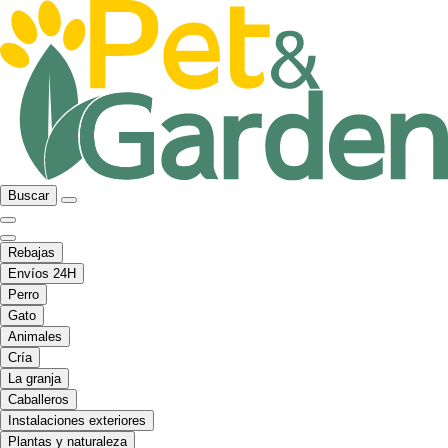
Buscar
Rebajas
Envíos 24H
Perro
Gato
Animales
Cría
La granja
Caballeros
Instalaciones exteriores
Plantas y naturaleza