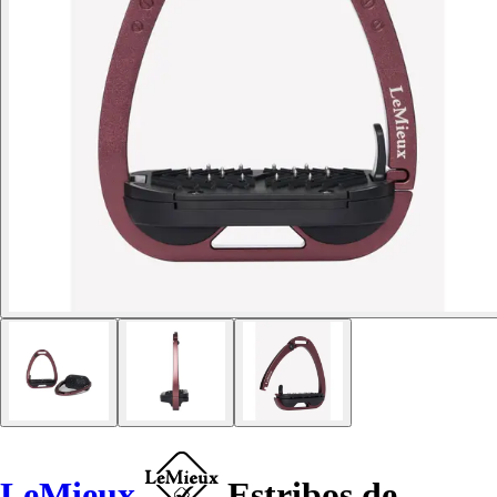
LeMieux
Estribos de