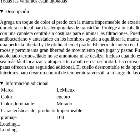
Todas las variantes están agotadas
Descripción
Agrega un toque de color al prado con la manta impermeable de exterior
duradera es ideal para las temporadas de transición. Protege a tu cabal
con una canaleta central sin costuras para eliminar las filtraciones. 
antibacteriano y antestático en los hombros ayuda a equilibrar la manta 
una perfecta libertad y flexibilidad en el prado. El cierre delantero en 
roces y permite una gran libertad de movimiento para jugar y pastar. Pue
acolchado termosellado no se amontona ni se desliza, incluso cuando est
sea más fácil localizar y atrapar a tu caballo en la oscuridad. La correa
patas ofrecen una seguridad adicional. El cuello desmontable te da opcio
interiores para crear un control de temperatura versátil a lo largo de las 
Información adicional
Marca
LeMieux
Color
enebro
Color dominante
Morado
Características del producto
Impermeable
gramaje
100
Loading...
Loading...