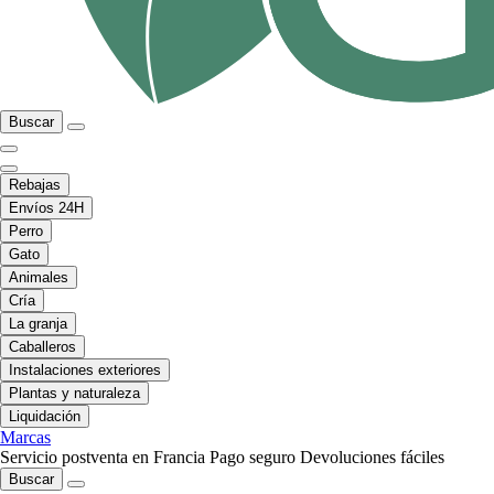
Buscar
Rebajas
Envíos 24H
Perro
Gato
Animales
Cría
La granja
Caballeros
Instalaciones exteriores
Plantas y naturaleza
Liquidación
Marcas
Servicio postventa en Francia
Pago seguro
Devoluciones fáciles
Buscar