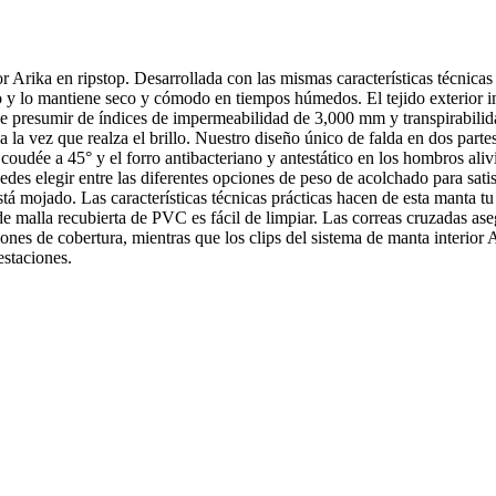
 Arika en ripstop. Desarrollada con las mismas características técnicas
lo y lo mantiene seco y cómodo en tiempos húmedos. El tejido exterior i
Puede presumir de índices de impermeabilidad de 3,000 mm y transpirabil
a la vez que realza el brillo. Nuestro diseño único de falda en dos parte
T coudée a 45° y el forro antibacteriano y antestático en los hombros ali
des elegir entre las diferentes opciones de peso de acolchado para satis
á mojado. Las características técnicas prácticas hacen de esta manta tu 
 de malla recubierta de PVC es fácil de limpiar. Las correas cruzadas aseg
nes de cobertura, mientras que los clips del sistema de manta interior Ar
estaciones.