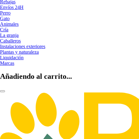
Rebajas
Envíos 24H
Perro
Gato
Animales
Cría
La granja
Caballeros
Instalaciones exteriores
Plantas y naturaleza
Liquidación
Marcas
Añadiendo al carrito...