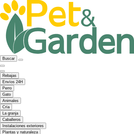
Buscar
Rebajas
Envíos 24H
Perro
Gato
Animales
Cría
La granja
Caballeros
Instalaciones exteriores
Plantas y naturaleza