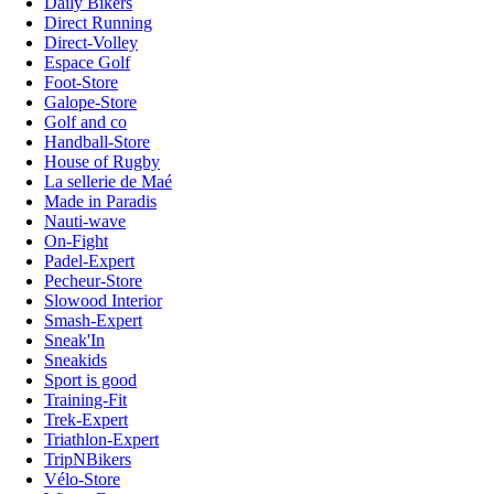
Daily Bikers
Direct Running
Direct-Volley
Espace Golf
Foot-Store
Galope-Store
Golf and co
Handball-Store
House of Rugby
La sellerie de Maé
Made in Paradis
Nauti-wave
On-Fight
Padel-Expert
Pecheur-Store
Slowood Interior
Smash-Expert
Sneak'In
Sneakids
Sport is good
Training-Fit
Trek-Expert
Triathlon-Expert
TripNBikers
Vélo-Store