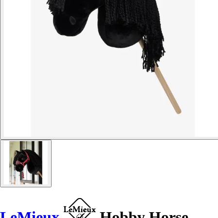
LeMieux
Hobby Horse