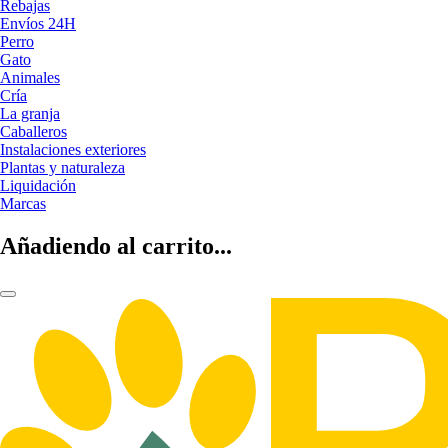
Rebajas
Envíos 24H
Perro
Gato
Animales
Cría
La granja
Caballeros
Instalaciones exteriores
Plantas y naturaleza
Liquidación
Marcas
Añadiendo al carrito...