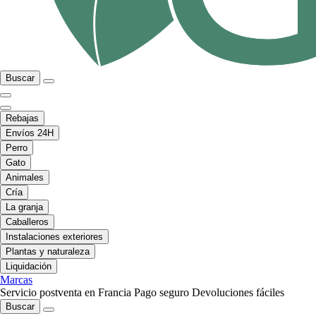
Buscar
Rebajas
Envíos 24H
Perro
Gato
Animales
Cría
La granja
Caballeros
Instalaciones exteriores
Plantas y naturaleza
Liquidación
Marcas
Servicio postventa en Francia
Pago seguro
Devoluciones fáciles
Buscar