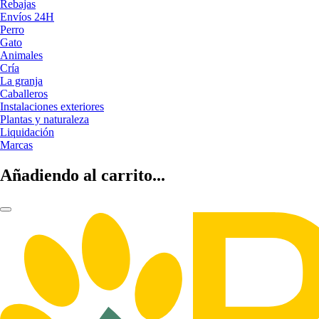
Rebajas
Envíos 24H
Perro
Gato
Animales
Cría
La granja
Caballeros
Instalaciones exteriores
Plantas y naturaleza
Liquidación
Marcas
Añadiendo al carrito...