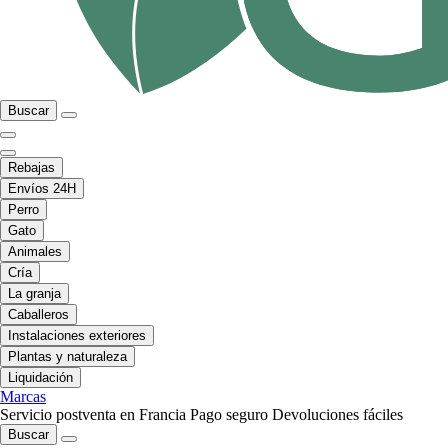
Buscar
Rebajas
Envíos 24H
Perro
Gato
Animales
Cría
La granja
Caballeros
Instalaciones exteriores
Plantas y naturaleza
Liquidación
Marcas
Servicio postventa en Francia
Pago seguro
Devoluciones fáciles
Buscar