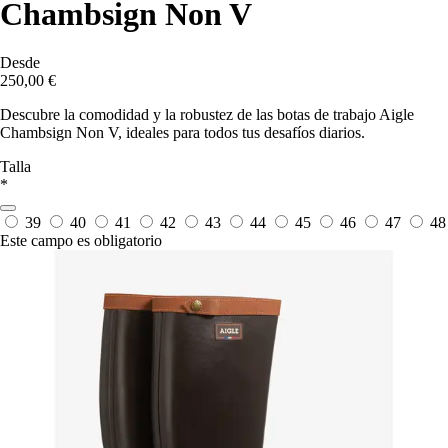
Chambsign Non V
Desde
250,00 €
Descubre la comodidad y la robustez de las botas de trabajo Aigle
Chambsign Non V, ideales para todos tus desafíos diarios.
Talla
*
39
40
41
42
43
44
45
46
47
48
Este campo es obligatorio