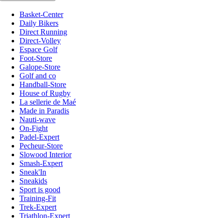
Basket-Center
Daily Bikers
Direct Running
Direct-Volley
Espace Golf
Foot-Store
Galope-Store
Golf and co
Handball-Store
House of Rugby
La sellerie de Maé
Made in Paradis
Nauti-wave
On-Fight
Padel-Expert
Pecheur-Store
Slowood Interior
Smash-Expert
Sneak'In
Sneakids
Sport is good
Training-Fit
Trek-Expert
Triathlon-Expert