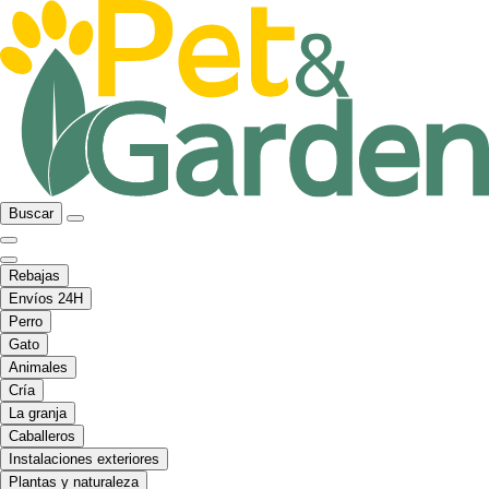
Buscar
Rebajas
Envíos 24H
Perro
Gato
Animales
Cría
La granja
Caballeros
Instalaciones exteriores
Plantas y naturaleza