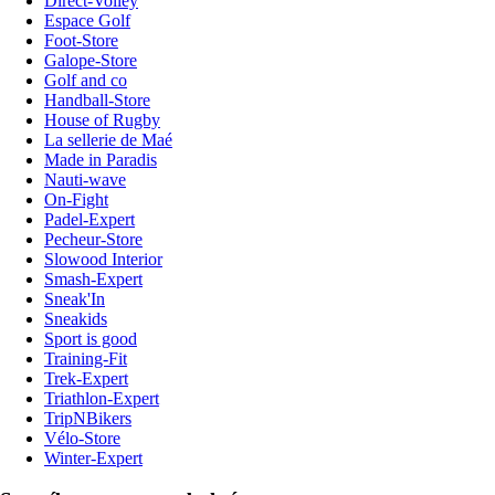
Direct-Volley
Espace Golf
Foot-Store
Galope-Store
Golf and co
Handball-Store
House of Rugby
La sellerie de Maé
Made in Paradis
Nauti-wave
On-Fight
Padel-Expert
Pecheur-Store
Slowood Interior
Smash-Expert
Sneak'In
Sneakids
Sport is good
Training-Fit
Trek-Expert
Triathlon-Expert
TripNBikers
Vélo-Store
Winter-Expert