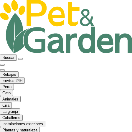
Buscar
Rebajas
Envíos 24H
Perro
Gato
Animales
Cría
La granja
Caballeros
Instalaciones exteriores
Plantas y naturaleza