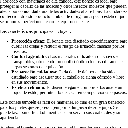
Fabricado con materiales de alta calidad, este bonete es ideal para
proteger al caballo de las moscas y otros insectos molestos que pueden
afectar su comodidad durante las actividades al aire libre. La cuidadosa
confección de este producto también le otorga un aspecto estético que
se armoniza perfectamente con el equipo ecuestre.
Las características principales incluyen:
Protección eficaz:
El bonete está diseñado específicamente para
cubrir las orejas y reducir el riesgo de irritación causada por los
insectos.
Confort agradable:
Los materiales utilizados son suaves y
transpirables, ofreciendo un confort óptimo incluso durante las
largas sesiones de equitación.
Preparación cuidadosa:
Cada detalle del bonete ha sido
estudiado para asegurar que el caballo se sienta cómodo y libre
en sus movimientos.
Estética refinada:
El diseño elegante con bordados añade un
toque de estilo, permitiendo destacar en competiciones o paseos.
Este bonete también es fácil de mantener, lo cual es un gran beneficio
para los jinetes que se preocupan por la limpieza de su equipo. Se
puede lavar sin dificultad mientras se preservan sus cualidades y su
apariencia.
Al elegir el bonete anti-moscas Samshield, inviertes en un producto