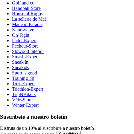
Golf and co
Handball-Store
House of Rugby
La sellerie de Maé
Made in Paradis
Nauti-wave
On-Fight
Padel-Expert
Pecheur-Store
Slowood Interior
Smash-Expert
Sneak'In
Sneakids
Sport is good
Training-Fit
Trek-Expert
Triathlon-Expert
TripNBikers
Vélo-Store
Winter-Expert
Suscríbete a nuestro boletín
Disfruta de un 10% al suscribirte a nuestro boletín