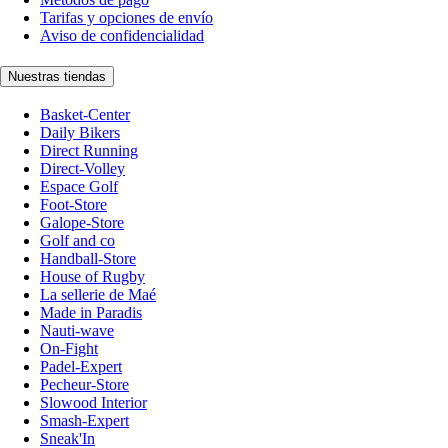
Tarifas y opciones de envío
Aviso de confidencialidad
Nuestras tiendas
Basket-Center
Daily Bikers
Direct Running
Direct-Volley
Espace Golf
Foot-Store
Galope-Store
Golf and co
Handball-Store
House of Rugby
La sellerie de Maé
Made in Paradis
Nauti-wave
On-Fight
Padel-Expert
Pecheur-Store
Slowood Interior
Smash-Expert
Sneak'In