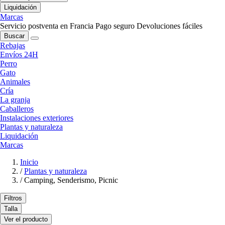
Liquidación
Marcas
Servicio postventa en Francia
Pago seguro
Devoluciones fáciles
Buscar
Rebajas
Envíos 24H
Perro
Gato
Animales
Cría
La granja
Caballeros
Instalaciones exteriores
Plantas y naturaleza
Liquidación
Marcas
Inicio
/
Plantas y naturaleza
/
Camping, Senderismo, Picnic
Filtros
Talla
Ver el producto