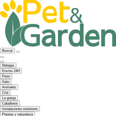
Buscar
Rebajas
Envíos 24H
Perro
Gato
Animales
Cría
La granja
Caballeros
Instalaciones exteriores
Plantas y naturaleza