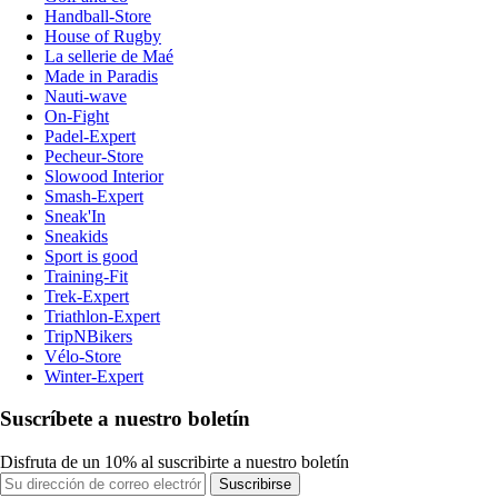
Handball-Store
House of Rugby
La sellerie de Maé
Made in Paradis
Nauti-wave
On-Fight
Padel-Expert
Pecheur-Store
Slowood Interior
Smash-Expert
Sneak'In
Sneakids
Sport is good
Training-Fit
Trek-Expert
Triathlon-Expert
TripNBikers
Vélo-Store
Winter-Expert
Suscríbete a nuestro boletín
Disfruta de un 10% al suscribirte a nuestro boletín
Suscribirse