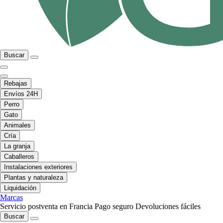
Buscar
Rebajas
Envíos 24H
Perro
Gato
Animales
Cría
La granja
Caballeros
Instalaciones exteriores
Plantas y naturaleza
Liquidación
Marcas
Servicio postventa en Francia
Pago seguro
Devoluciones fáciles
Buscar