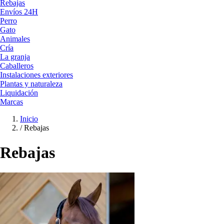
Rebajas
Envíos 24H
Perro
Gato
Animales
Cría
La granja
Caballeros
Instalaciones exteriores
Plantas y naturaleza
Liquidación
Marcas
Inicio
/
Rebajas
Rebajas