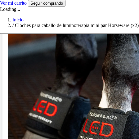
Ver mi carrito
Seguir comprando
Loading...
Inicio
/
Cloches para caballo de luminoterapia mini par Horseware (x2)