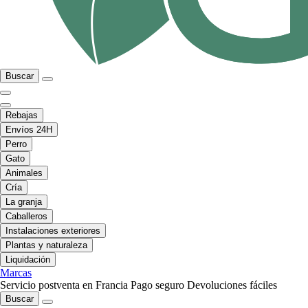
Buscar
Rebajas
Envíos 24H
Perro
Gato
Animales
Cría
La granja
Caballeros
Instalaciones exteriores
Plantas y naturaleza
Liquidación
Marcas
Servicio postventa en Francia
Pago seguro
Devoluciones fáciles
Buscar