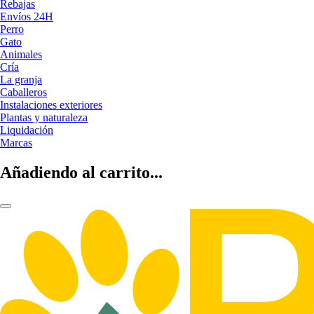
Rebajas
Envíos 24H
Perro
Gato
Animales
Cría
La granja
Caballeros
Instalaciones exteriores
Plantas y naturaleza
Liquidación
Marcas
Añadiendo al carrito...