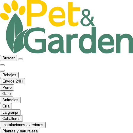
Buscar
Rebajas
Envíos 24H
Perro
Gato
Animales
Cría
La granja
Caballeros
Instalaciones exteriores
Plantas y naturaleza