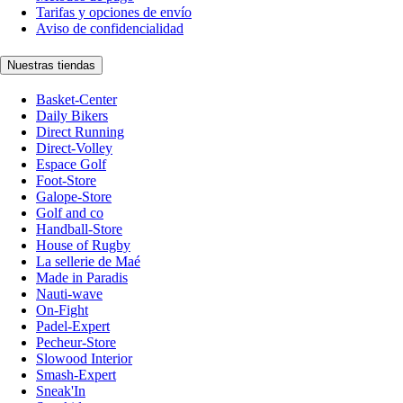
Tarifas y opciones de envío
Aviso de confidencialidad
Nuestras tiendas
Basket-Center
Daily Bikers
Direct Running
Direct-Volley
Espace Golf
Foot-Store
Galope-Store
Golf and co
Handball-Store
House of Rugby
La sellerie de Maé
Made in Paradis
Nauti-wave
On-Fight
Padel-Expert
Pecheur-Store
Slowood Interior
Smash-Expert
Sneak'In